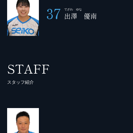
37
でざわ ゆな
出澤 優南
STAFF
スタッフ紹介