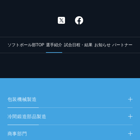
ソフトボール部TOP
選手紹介
試合日程・結果
お知らせ
パートナー
包装機械製造
包装機械製造TOP
冷間鍛造部品製造
新着情報
冷間鍛造部品製造TOP
商事部門