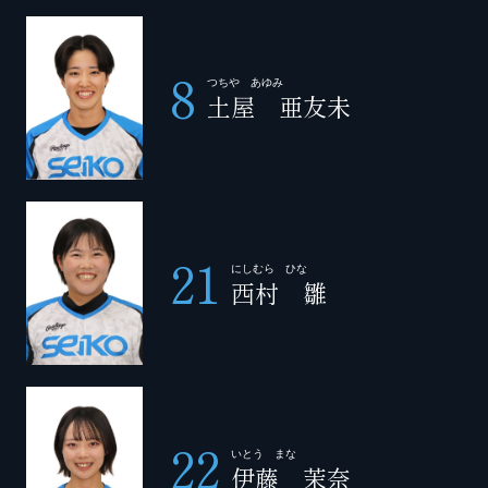
8
つちや あゆみ
土屋 亜友未
21
にしむら ひな
西村 雛
22
いとう まな
伊藤 茉奈