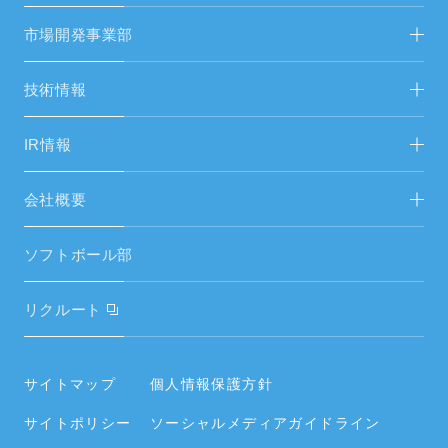
新着情報
FAシステム・受配電設備
市場開発事業部
FAシステムリニューアル
省人化・自動化ソリューション FA営開
技術情報
生産設備・試験機
エネルギーソリューション FAS＆総営開
市場開発事業部
IR情報
空調設備工事
中期経営計画
会社概要
空調設備機器
IRニュース／IR資料
ご挨拶
空調周辺部材
ソフトボール部
財務ハイライト
経営理念
電気設備・昇降機器
リクルート
電子公告
会社概要・役員・沿革
タイヤ
内部統制システムの整備に関する基本方針
事業所／関連会社
サイトマップ
個人情報保護方針
住宅設備
情報セキュリティポリシー
サイトポリシー
ソーシャルメディアガイドライン
社員の働く環境
空調周辺部材