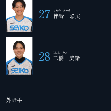
27
ともの あやみ
伴野 彩実
28
にはし みお
二橋 美緒
外野手