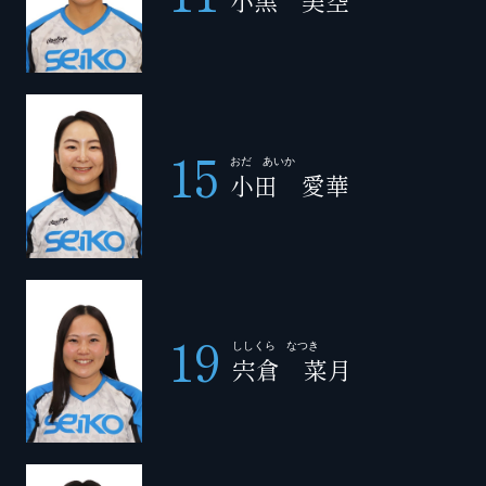
15
おだ あいか
小田 愛華
19
ししくら なつき
宍倉 菜月