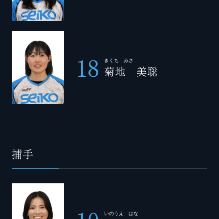
18
きくち みさ
菊地 美聡
捕手
いのうえ はな