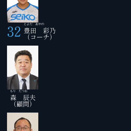
32
とよだ あやの
豊田 彩乃
（コーチ）
もり たつお
森 辰夫
（顧問）