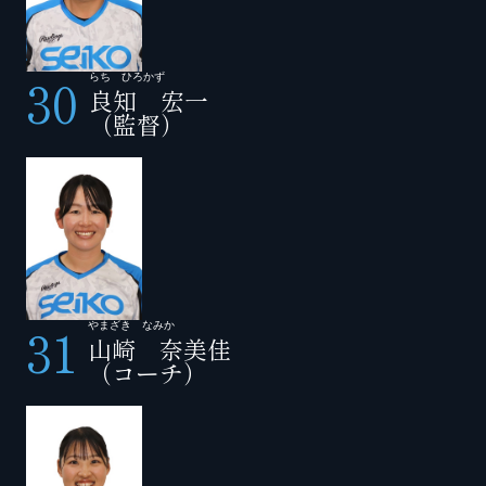
30
らち ひろかず
良知 宏一
（監督）
31
やまざき なみか
山崎 奈美佳
（コーチ）