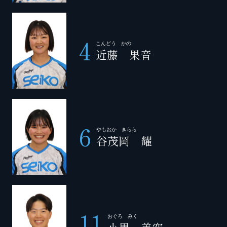
4
こんどう かの
近藤 果音
6
やもおか きらら
谷茂岡 耀
11
おぐろ みく
小黒 美空