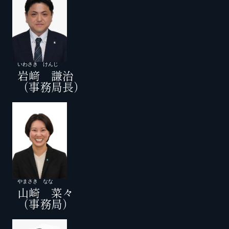
いわさき けんじ
岩﨑 謙治
（事務局長）
やまさき なな
山崎 菜々
（事務局）