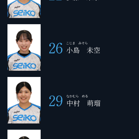
26
こじま みそら
小島 未空
29
なかむら める
中村 萌瑠