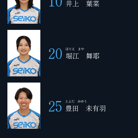
10
井上 葉菜
20
ほりえ まや
堀江 舞耶
25
とよだ みゆう
豊田 未有羽