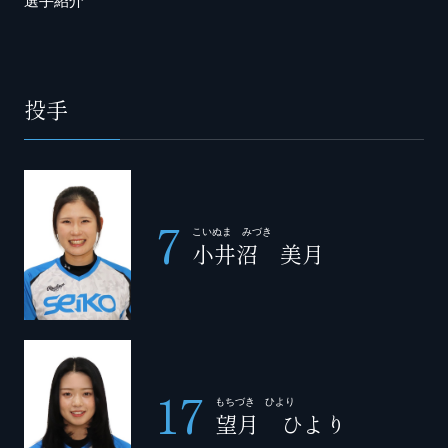
選手紹介
投手
7
こいぬま みづき
小井沼 美月
17
もちづき ひより
望月 ひより