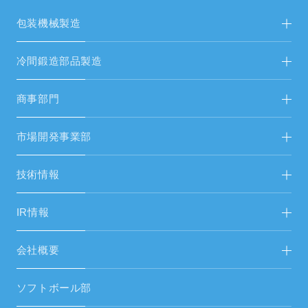
包装機械製造
包装機械製造TOP
冷間鍛造部品製造
新着情報
冷間鍛造部品製造TOP
商事部門
新着情報
FAシステム・受配電設備
市場開発事業部
FAシステムリニューアル
省人化・自動化ソリューション FA営開
技術情報
生産設備・試験機
エネルギーソリューション FAS＆総営開
市場開発事業部
IR情報
空調設備工事
中期経営計画
会社概要
空調設備機器
IRニュース／IR資料
ご挨拶
空調周辺部材
ソフトボール部