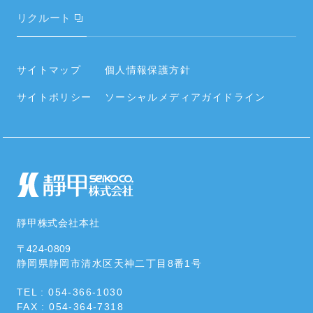
財務ハイライト
経営理念
電気設備・昇降機器
リクルート
電子公告
会社概要・役員・沿革
タイヤ
内部統制システムの整備に関する基本方針
事業所／関連会社
サイトマップ
個人情報保護方針
住宅設備
情報セキュリティポリシー
サイトポリシー
ソーシャルメディアガイドライン
社員の働く環境
空調周辺部材
カタログ･資料をダウンロードする
社会貢献活動・SDGs
靜甲株式会社本社
〒424-0809
静岡県静岡市清水区
天神二丁目8番1号
TEL : 054-366-1030
FAX : 054-364-7318