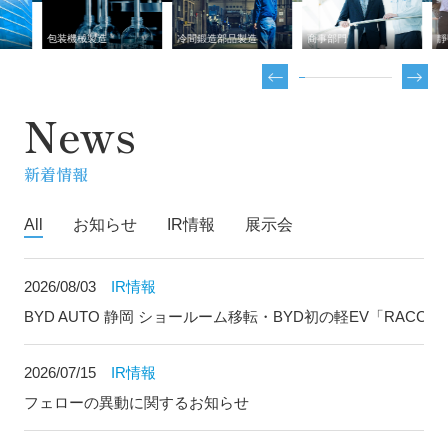
包装機械製造
冷間鍛造部品製造
商事部門
靜甲
News
新着情報
All
お知らせ
IR情報
展示会
2026/08/03
IR情報
BYD AUTO 静岡 ショールーム移転・BYD初の軽EV「RAC
2026/07/15
IR情報
フェローの異動に関するお知らせ