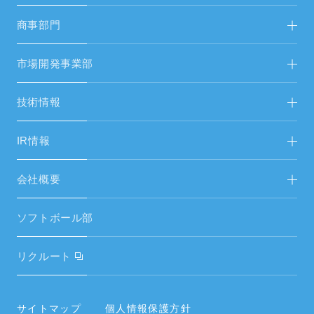
新着情報
冷間鍛造部品製造TOP
商事部門
新着情報
FAシステム・受配電設備
市場開発事業部
FAシステムリニューアル
省人化・自動化ソリューション FA営開
技術情報
生産設備・試験機
エネルギーソリューション FAS＆総営開
市場開発事業部
IR情報
空調設備工事
中期経営計画
会社概要
空調設備機器
IRニュース／IR資料
ご挨拶
空調周辺部材
ソフトボール部
財務ハイライト
経営理念
電気設備・昇降機器
リクルート
電子公告
会社概要・役員・沿革
タイヤ
内部統制システムの整備に関する基本方針
事業所／関連会社
サイトマップ
個人情報保護方針
住宅設備