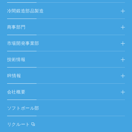
包装機械製造TOP
冷間鍛造部品製造
新着情報
冷間鍛造部品製造TOP
商事部門
新着情報
FAシステム・受配電設備
市場開発事業部
FAシステムリニューアル
省人化・自動化ソリューション FA営開
技術情報
生産設備・試験機
エネルギーソリューション FAS＆総営開
市場開発事業部
IR情報
空調設備工事
中期経営計画
会社概要
空調設備機器
IRニュース／IR資料
ご挨拶
空調周辺部材
ソフトボール部
財務ハイライト
経営理念
電気設備・昇降機器
リクルート
電子公告