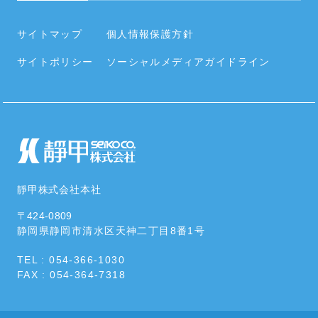
会社概要・役員・沿革
タイヤ
内部統制システムの整備に関する基本方針
事業所／関連会社
サイトマップ
個人情報保護方針
住宅設備
情報セキュリティポリシー
サイトポリシー
ソーシャルメディアガイドライン
社員の働く環境
空調周辺部材
カタログ･資料をダウンロードする
社会貢献活動・SDGs
靜甲株式会社本社
〒424-0809
静岡県静岡市清水区
天神二丁目8番1号
TEL : 054-366-1030
FAX : 054-364-7318