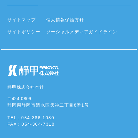
電子公告
会社概要・役員・沿革
タイヤ
内部統制システムの整備に関する基本方針
事業所／関連会社
サイトマップ
個人情報保護方針
住宅設備
情報セキュリティポリシー
サイトポリシー
ソーシャルメディアガイドライン
社員の働く環境
空調周辺部材
カタログ･資料をダウンロードする
社会貢献活動・SDGs
靜甲株式会社本社
〒424-0809
静岡県静岡市清水区
天神二丁目8番1号
TEL : 054-366-1030
FAX : 054-364-7318