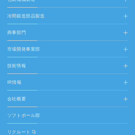
包装機械製造TOP
冷間鍛造部品製造
新着情報
冷間鍛造部品製造TOP
商事部門
新着情報
FAシステム・受配電設備
市場開発事業部
FAシステムリニューアル
省人化・自動化ソリューション FA営開
技術情報
生産設備・試験機
エネルギーソリューション FAS＆総営開
市場開発事業部
IR情報
空調設備工事
中期経営計画
会社概要
空調設備機器
IRニュース／IR資料
ご挨拶
空調周辺部材
ソフトボール部
財務ハイライト
経営理念
電気設備・昇降機器
リクルート